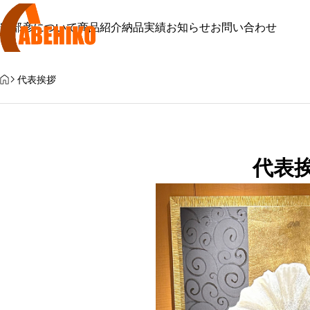
安部彦について
商品紹介
納品実績
お知らせ
お問い合わせ
HOME
代表挨拶
オフィス・施設
代表
職場環境を整える確かな製品
研