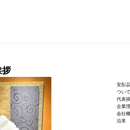
研究・管理
A
挨拶
B
O
究・品質管理を支える確かなツール
効率的な
U
安部
つい
代表
企業
会社
沿革