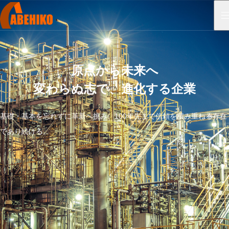
原点から未来へ
変わらぬ志で、進化する企業
基礎・基本を忘れずに革新へ挑み、100年先まで信頼を積み重ねる存在
であり続ける。